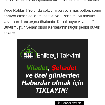
da bizi katleden bu toplulukla aramızda adaletinle hükmet.
Yüce Rabbim! Yolunda çektiğim bu çetin musibetleri, senin
görüyor olman acılarımı hafifletiyor! Rabbim! Bu masum
yavrunun, kanı arşına ithafımdır. Kabul buyur Allah’ım!”
Buyurmuştur. Selam olsun Kerbela’nın küçük şehidi büyük
askere.