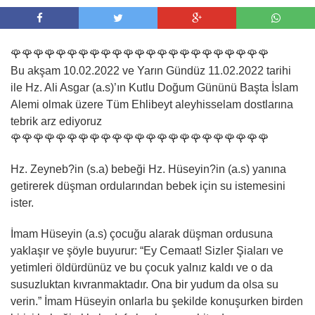
🌹🌹🌹🌹🌹🌹🌹🌹🌹🌹🌹🌹🌹🌹🌹🌹🌹🌹🌹🌹🌹🌹🌹
Bu akşam 10.02.2022 ve Yarın Gündüz 11.02.2022 tarihi
ile Hz. Ali Asgar (a.s)’ın Kutlu Doğum Gününü Başta İslam
Alemi olmak üzere Tüm Ehlibeyt aleyhisselam dostlarına
tebrik arz ediyoruz
🌹🌹🌹🌹🌹🌹🌹🌹🌹🌹🌹🌹🌹🌹🌹🌹🌹🌹🌹🌹🌹🌹🌹
Hz. Zeyneb?in (s.a) bebeği Hz. Hüseyin?in (a.s) yanına
getirerek düşman ordularından bebek için su istemesini
ister.
İmam Hüseyin (a.s) çocuğu alarak düşman ordusuna
yaklaşır ve şöyle buyurur: “Ey Cemaat! Sizler Şiaları ve
yetimleri öldürdünüz ve bu çocuk yalnız kaldı ve o da
susuzluktan kıvranmaktadır. Ona bir yudum da olsa su
verin.” İmam Hüseyin onlarla bu şekilde konuşurken birden