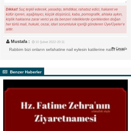
Dikkat!
Suç teşkil edecek, yasadışı, tehditkar, rahatsız edici, hakaret ve
küfür içeren, aşağılayıcı, küçük düşürücü, kaba, pornografik, ahlaka aykırı,
kişilik haklarına zarar verici ya da benzeri niteliklerde içeriklerden doğan
her türlü mali, hukuki, cezai, idari sorumluluk içeriği gönderen Üye/Üyeler’e
aittir.
Mustafa :
10 Şubat 2022-20:11
Cevapla
Rabbim bizi onların sefahatine nail eylesin katilerine nalet etsin
Benzer Haberler