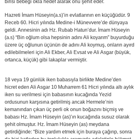
birisi bebeği okla hedef alarak onu şehit eder.
Hazreti İmam Hüseyin(a.s)’in evlatlarının en küçüğüdür. 9
Receb 60. Hicri yılında Medine-i Münevvere’de dünyaya
geldi. Annesinin adı Hz. Rubab Hatun’dur. İmam Hüseyin
(a.s) “Bin oğlum olsa hepsinin adını Ali koyarım” buyurduğu
üzere üç oğlunun üçünün de adını Ali koymuş, onların ayırd
edilebilmeleri için Ali Ekber, Ali Evsat ve Ali Asgar (büyük,
ortanca, küçük) gibi lakaplar vermiştir.
18 veya 19 günlük iken babasıyla birlikte Medine’den
hicret eden Ali Asgar 10 Muharrem 61 Hicri yılında altı aylık
iken su verilmesi için babasının kucağında Yezid
ordusunun karşısına getirilmiş ancak Hermele’nin
kemanından çıkan üç perli ok onun boğazını biçmiş ve
babası Hz. İmam Hüseyin (as)’ın kucağında susuz olarak
şehit olmuştur. Hz. İmam Hüseyin (as) meydana
getirdiğinde: “Bize yardım etmek için buraya çağırıp, sonra