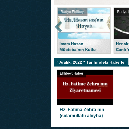
Radyo Ehlibeyt
Radyo Ehlibeyt
Radyo Eh
Gerçekle
İmam Hasan
Her akşam Saat 21:00 da
Mücteba’nın Kutlu
Canlı Yayın
Doğumu
" Aralık, 2022 " Tarihindeki Haberler
Ehlibeyt Haber
Hz. Fatıma Zehra’nın
(selamullahi aleyha)
şehadeti