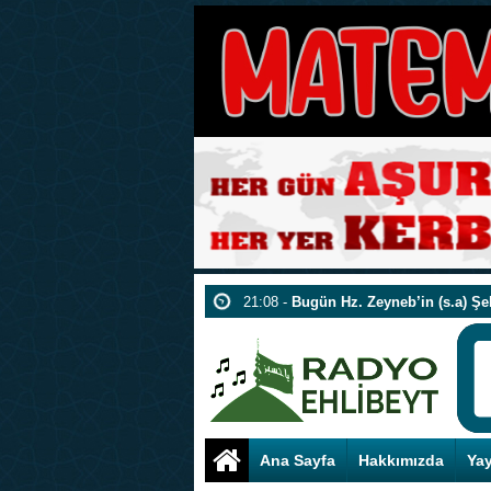
20:02 -
Kerbela’nın En Küçük Şehidi 
12:53 -
Sohbet Duyurusu
04:57 -
Radyo Ehl-i Beyt den Ebuzer
13:43 -
Hz. Fatıma Zehra’nın (selamul
23:26 -
Kurban Bayramımız Mübarek
12:17 -
Ayetullah Fatiminiya vefat ett
20:27 -
Ramazan Ayı Sabit olmadı
20:48 -
Radyo Ehlibeyt Telegram Gr
10:52 -
Meşhed Çekilişine davetlisin!
21:08 -
Bugün Hz. Zeyneb’in (s.a) Şe
20:02 -
Kerbela’nın En Küçük Şehidi 
12:53 -
Sohbet Duyurusu
Ana Sayfa
Hakkımızda
Yay