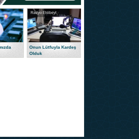
Radyo Ehlibeyt
Duyurular
Ramazan Ayı Sabit
Kardeş
Radyo Ehlibeyt Yayında!
olmadı