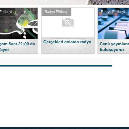
libeyt
Radyo Ehlibeyt
Radyo Ehlibeyt
ri anlatan radyo
Canlı yayınlarımızda
Onun Lütfuyla 
buluşuyoruz
Olduk