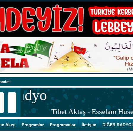
Hz. Ali Asgar (a.s)’ın Kutlu Doğum Günü
 Atam Hocamıza Taziye Mesajı
lahi aleyha) şehadeti
 Olsun
i
ubu
hadeti
Hz. Ali Asgar (a.s)’ın Kutlu Doğum Günü
ın Akışı
Programlar
Programcılar
İletişim
DİĞER RADYO