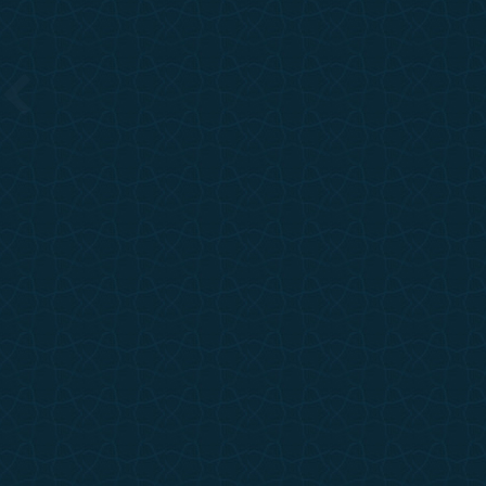
etullah Fatiminiya vefat etti
Sohbet Duyurusu