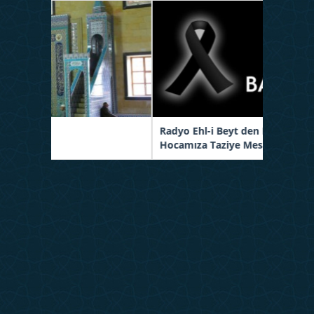
Radyo Ehl-i Beyt den Ebuzer Atam
H
Hocamıza Taziye Mesajı
a